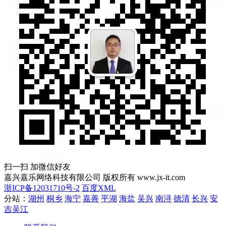
扫一扫 加微信好友
嘉兴嘉乐网络科技有限公司 版权所有 www.jx-it.com
浙ICP备12031710号-2
百度XML
分站：
湖州
桐乡
海宁
嘉善
平湖
海盐
吴兴
南浔
德清
长兴
安
吉
吴江