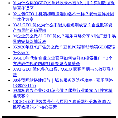
01
为什么你的GEO文章只收录不被AI引用？实测数据拆
解写作误区
02
豆包GEO手机端和电脑端排名不一样？双端差异原因
与优化方案
03
AI GEO 优化为什么不能只看短期成交？企业数字资
产布局的正确逻辑
04
企业怎么做AI GEO优化？嘉乐网络分享AI推广新手易
懂的完整落地流程
05
2026年豆包广告怎么做？豆包PC端和移动端GEO应该
怎么做？
06
GEO时代制造业企业官网如何做好AI搜索推广？3个
方法教你规避内卷打造专属流量壁垒
07
AI GEO 优化多久出客户,GEO 获客周期与长效获客方
法
08
外贸网站搭建细节｜域名服务器选择攻略 - 嘉乐网络
13395731155
09
2026嘉兴企业GEO怎么做？哪些行业能靠 AI 搜索精
准获客？
10
GEO优化没效果是什么原因？嘉乐网络分析影响 AI
推荐效果的5个核心要素