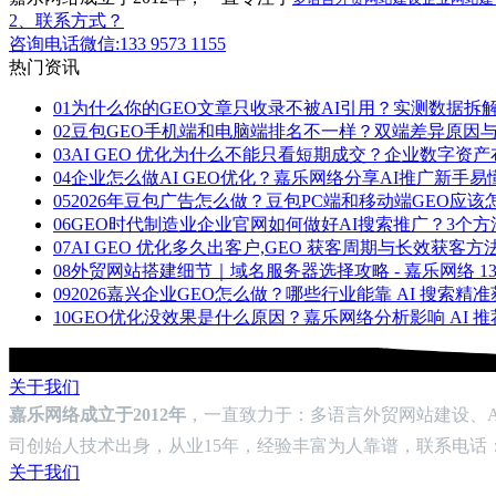
2、联系方式？
咨询电话微信:133 9573 1155
热门资讯
01
为什么你的GEO文章只收录不被AI引用？实测数据拆
02
豆包GEO手机端和电脑端排名不一样？双端差异原因
03
AI GEO 优化为什么不能只看短期成交？企业数字资
04
企业怎么做AI GEO优化？嘉乐网络分享AI推广新手
05
2026年豆包广告怎么做？豆包PC端和移动端GEO应该
06
GEO时代制造业企业官网如何做好AI搜索推广？3个
07
AI GEO 优化多久出客户,GEO 获客周期与长效获客方
08
外贸网站搭建细节｜域名服务器选择攻略 - 嘉乐网络 13395
09
2026嘉兴企业GEO怎么做？哪些行业能靠 AI 搜索精
10
GEO优化没效果是什么原因？嘉乐网络分析影响 AI 
关于我们
嘉乐网络成立于2012年
，一直致力于：多语言外贸网站建设、AI
司创始人技术出身，从业15年，经验丰富为人靠谱，联系电话：133-
关于我们