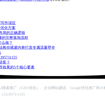
解写作误区
与优化方案
产布局的正确逻辑
易懂的完整落地流程
怎么做？
方法教你规避内卷打造专属流量壁垒
法
731155
准获客？
推荐效果的5个核心要素
搜索推广（GEO优化）、企业网站建设、Google优化推广和
9573-1155