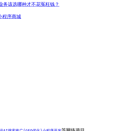
的业务该选哪种才不花冤枉钱？
小程序商城
等网络项目。
设
AI搜索推广(GEO优化)
小程序开发