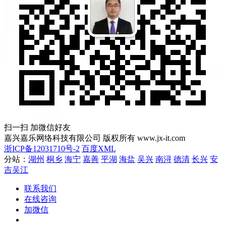
扫一扫 加微信好友
嘉兴嘉乐网络科技有限公司 版权所有 www.jx-it.com
浙ICP备12031710号-2
百度XML
分站：
湖州
桐乡
海宁
嘉善
平湖
海盐
吴兴
南浔
德清
长兴
安
吉
吴江
联系我们
在线咨询
加微信