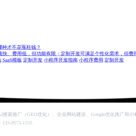
选哪种才不花冤枉钱？
上线快、费用低，但功能有限；定制开发可满足个性化需求，但费
钱
SaaS模板
定制开发
小程序开发指南
小程序费用
定制开发
搜索推广（GEO优化）、企业网站建设、Google优化推广和
9573-1155